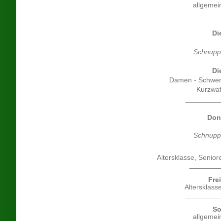
allgemein
_______
Di
Schnuppe
Di
Damen - Schwer
Kurzwaf
________
Don
Schnuppe
Altersklasse, Senior
_______
Fre
Altersklas
________
So
allgemein