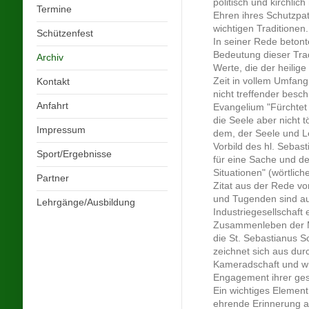
politisch und kirchlic
Termine
Ehren ihres Schutzpat
wichtigen Traditionen.
Schützenfest
In seiner Rede betont
Bedeutung dieser Trad
Archiv
Werte, die der heilige
Zeit in vollem Umfan
Kontakt
nicht treffender besc
Anfahrt
Evangelium "Fürchtet 
die Seele aber nicht 
Impressum
dem, der Seele und L
Vorbild des hl. Sebas
Sport/Ergebnisse
für eine Sache und de
Situationen" (wörtlich
Partner
Zitat aus der Rede vo
und Tugenden sind a
Lehrgänge/Ausbildung
Industriegesellschaft
Zusammenleben der Me
die St. Sebastianus S
zeichnet sich aus dur
Kameradschaft und wi
Engagement ihrer gesel
Ein wichtiges Element
ehrende Erinnerung a